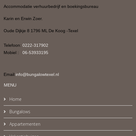
Accommodatie verhuurbedrijf en boekingsbureau
Karin en Erwin Zoer.
Oude Dijkje 8 1796 ML De Koog -Texel
Telefoon:
0222-317902
Mobiel :
06-53933195
Email:
info@bungalowtexel.nl
MENU
Home
Bungalows
Appartementen